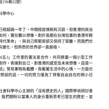
56巷22號）
科學中心
已經超過一年了，中間經疫情稍有沉寂，但香港的政治
如何，實在難以想像。對於長期在台灣唸書的香港年輕
時代革命」，與自己既緊密卻又保持了距離。而我們也
有變化，但熟悉的世界卻一直崩塌。
6五3」工作室的書法家合作，共同規畫一個小型工作
創作，表達對自己、對香港的感受及未來想像。這是一
活」常見事物為載體，負載著生活中的心情，一方面也
著想說的話，一切的努力僅為了捍衛自由自在的微小日
社會科學中心主辦的「沒有歷史的人」國際學術研討會
間展出。我們期盼以當事人的身分重新思考已發生的歷史，並