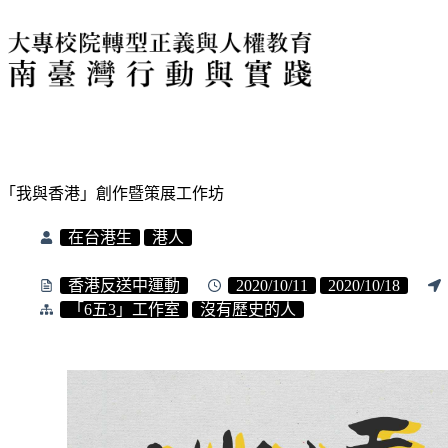
「我與香港」創作暨策展工作坊
在台港生
港人
香港反送中運動
2020/10/11
2020/10/18
「6五3」工作室
沒有歷史的人