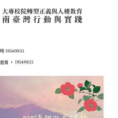
跳
至
主
要
內
容
時
1954/09/21
1954/09/21
首頁