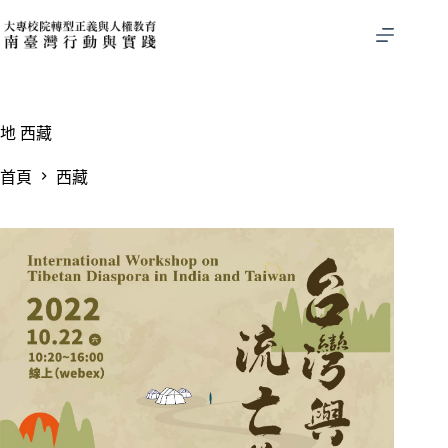
跳
至
主
要
內
容
地
西藏
首頁
西藏