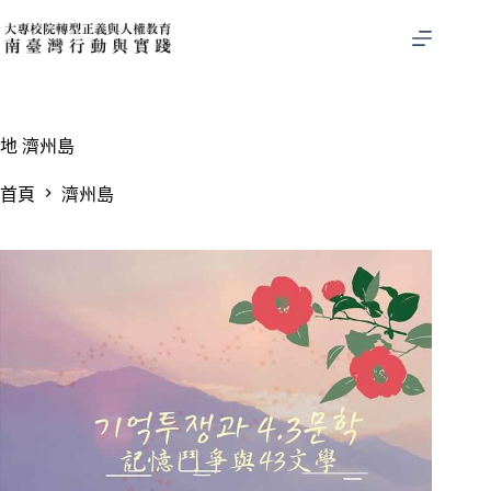
跳
至
主
要
內
容
地
濟州島
首頁
濟州島