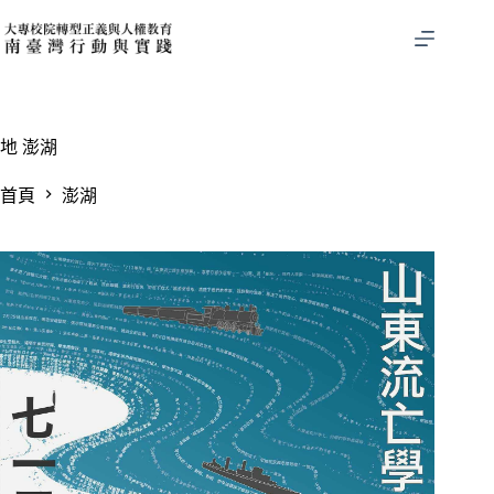
跳
至
主
要
內
容
地
澎湖
首頁
澎湖