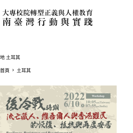
跳
至
主
要
內
容
地
土耳其
首頁
土耳其