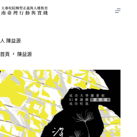
跳
至
主
要
內
容
人
陳益源
首頁
陳益源