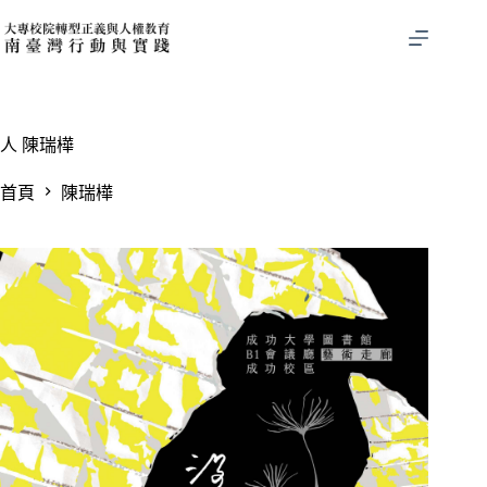
跳
至
主
要
內
容
人
陳瑞樺
首頁
陳瑞樺