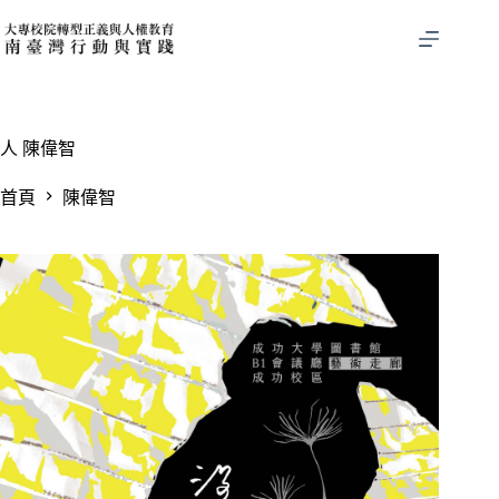
跳
至
主
要
內
容
人
陳偉智
首頁
陳偉智