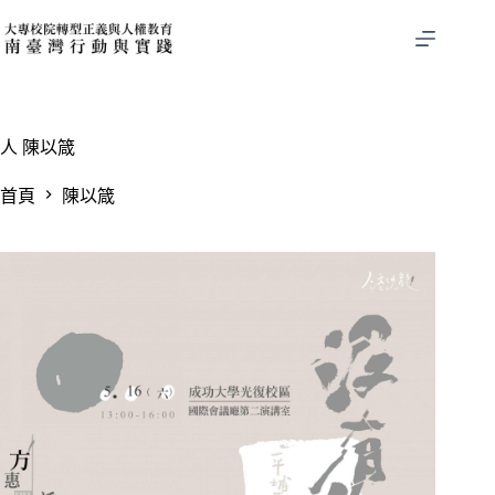
跳
至
主
要
內
容
人
陳以箴
首頁
陳以箴