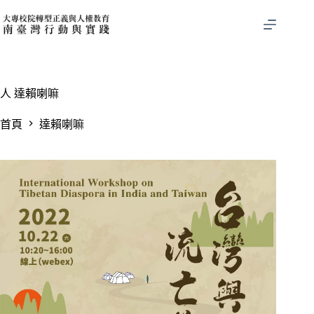
跳
至
主
要
內
容
人
達賴喇嘛
首頁
達賴喇嘛