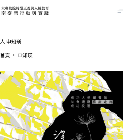
跳
至
主
要
內
容
人
申知瑛
首頁
申知瑛