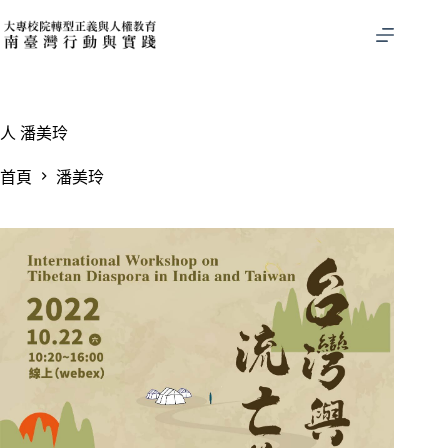
跳
至
主
要
內
容
人
潘美玲
首頁
潘美玲