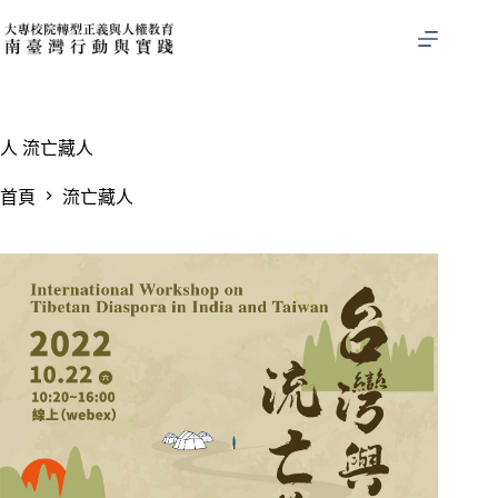
跳
至
主
要
內
容
人
流亡藏人
首頁
流亡藏人