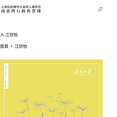
跳
至
主
要
內
容
人
江欣怡
首頁
江欣怡