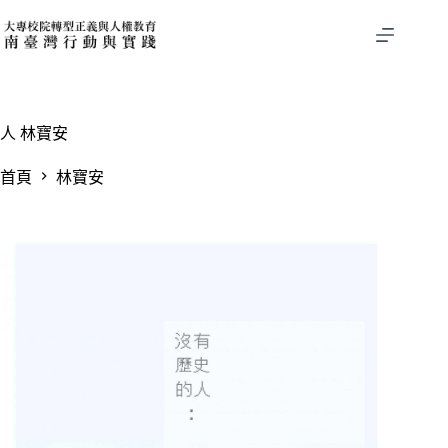
跳
至
主
要
內
容
人
​林寶安
首頁
​林寶安