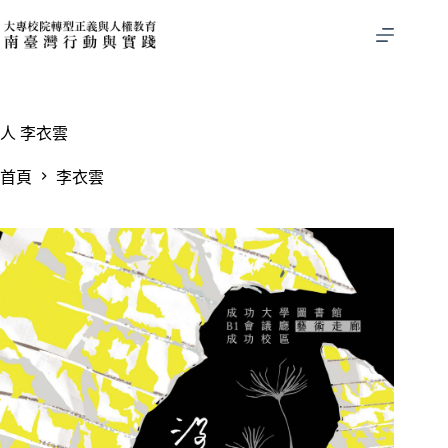
跳
至
主
要
內
容
人
李衣雲
首頁
李衣雲