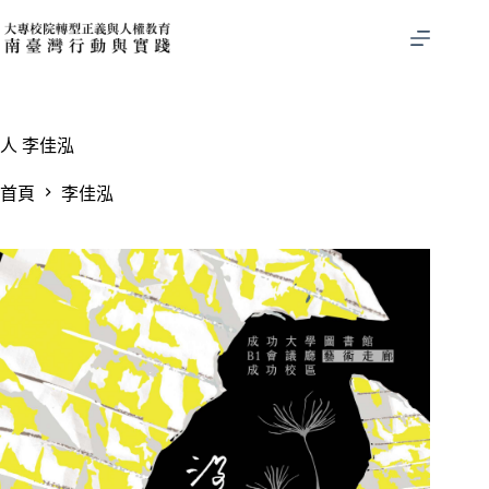
跳
至
主
要
內
容
人
李佳泓
首頁
李佳泓