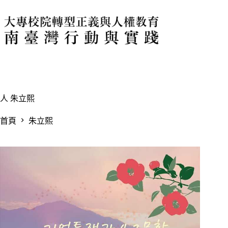
跳
至
主
要
內
容
人
朱立熙
首頁
朱立熙