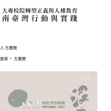
跳
至
主
要
內
容
人
方惠閔
首頁
方惠閔