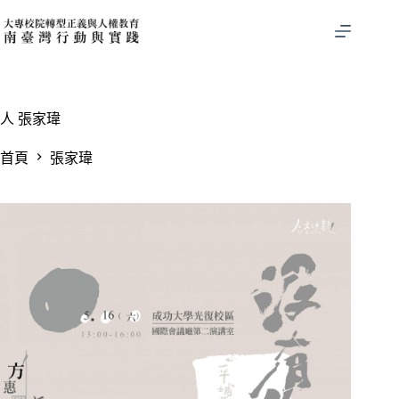
跳
至
主
要
內
容
人
張家瑋
首頁
張家瑋