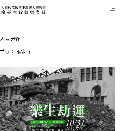
跳
至
主
要
內
容
人
巫宛蓉
首頁
巫宛蓉