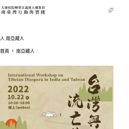
跳
至
主
要
內
容
人
南亞藏人
首頁
南亞藏人