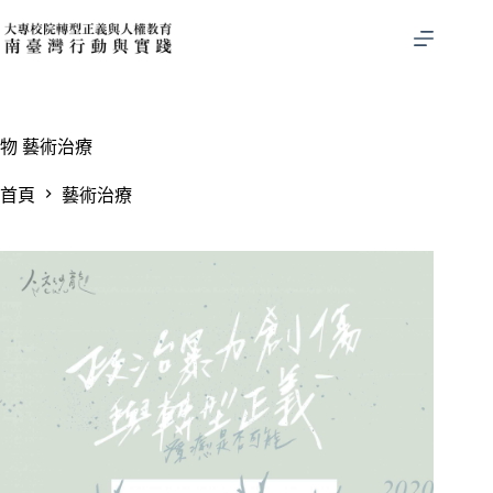
跳
至
主
要
內
容
物
藝術治療
首頁
藝術治療