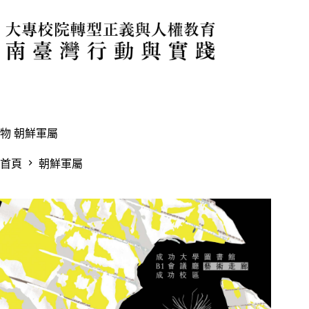
跳
至
主
要
內
容
物
朝鮮軍屬
首頁
朝鮮軍屬