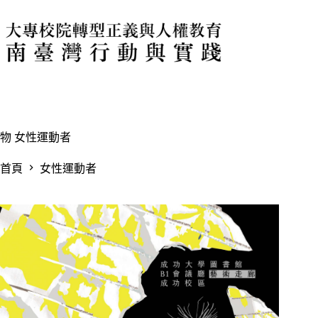
跳
至
主
要
內
容
物
女性運動者
首頁
女性運動者