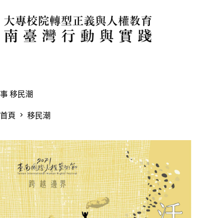
跳
至
主
要
內
容
事
移民潮
首頁
移民潮