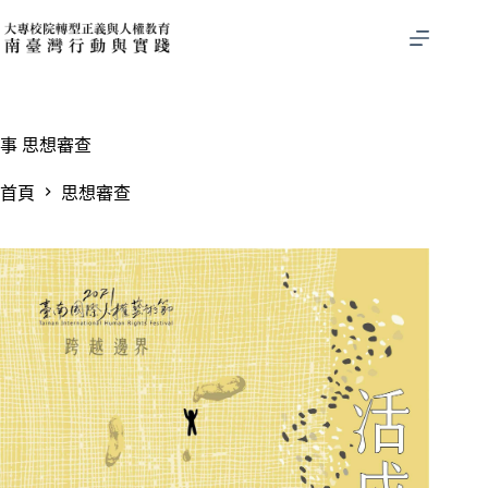
跳
至
主
要
內
容
事
思想審查
首頁
思想審查