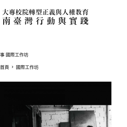
跳
至
主
要
內
容
事
國際工作坊
首頁
國際工作坊