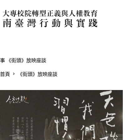
跳
至
主
要
內
容
事
《街頭》放映座談
首頁
《街頭》放映座談