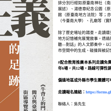
排分別行經如原臺南神社（南
展述）、湯德章紀念公園（原
館（原臺南地方法院）等；
（今臺南大學）、孔廟等（實
除了歷史場址的踏查，走讀還
地方記憶補充展覽敘事，透過
聽—對話」的人文節奏中，以
市空間中的生成、碰撞與被記
#配合教育推廣本系列走讀免
年6場，共12場，路線可彈性
偏遠地區或外縣市學生團體可
走讀報名連結：
https://forms
聯絡人：吳先生