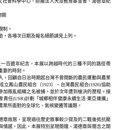
人文社會科學中心、財團法人大眾教育基金會、湯德章紀
物館
觀制。
動，各場次日期及報名細節請見上列。
成立一百週年紀念，本展以跨越時代的三種不同的路徑帶
重要的時刻。
入，回顧自日治時期起台灣不曾間斷的農民運動與農業
鳳山農民組合（1923）、台灣農民組合(1926)協助
以參加叛亂組織之名被捕，並於次年遭到槍決的歷程。接
責任(USR)計劃「城鄉相伴健康永續生活·東亞連攜」
農業所面對的全球化、氣候變遷等議題。
德章故居，呈現過往歷史敘事較少提及的二戰後抵抗壓
與情感，因此，本展特別呈現簡娥、湯德章與簡吉之間