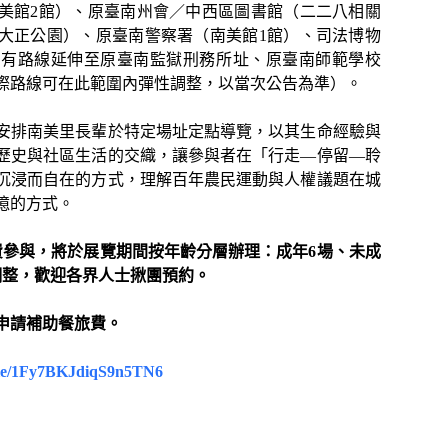
美館2館）、原臺南州會／中西區圖書館（二二八相關
大正公園）、原臺南警察署（南美館1館）、司法博物
亦有路線延伸至原臺南監獄刑務所址、原臺南師範學校
際路線可在此範圍內彈性調整，以當次公告為準）。
安排南美里長輩於特定場址定點導覽，以其生命經驗與
歷史與社區生活的交織，讓參與者在「行走—停留—聆
沉浸而自在的方式，理解百年農民運動與人權議題在城
憶的方式。
費參與，將於展覽期間按年齡分層辦理：成年6場、未成
調整，歡迎各界人士揪團預約。
申請補助餐旅費。
.gle/1Fy7BKJdiqS9n5TN6