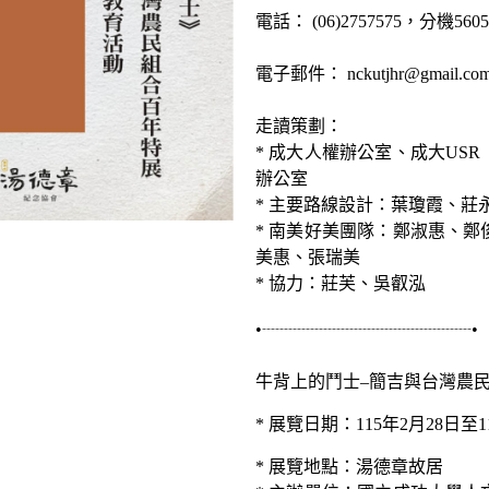
電話： (06)2757575，分機5605
電子郵件： nckutjhr@gmail.co
走讀策劃：
* 成大人權辦公室、成大US
辦公室
* 主要路線設計：葉瓊霞、莊
* 南美好美團隊：鄭淑惠、
美惠、張瑞美
* 協力：莊芙、吳叡泓
•┈┈┈┈┈┈┈┈┈┈┈┈•
牛背上的鬥士–簡吉與台灣農
* 展覽日期：115年2月28日至1
* 展覽地點：湯德章故居