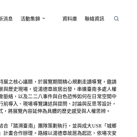
新消息
活動集錦
資料庫
聯絡資訊
特展之核心議題，於展覽期間精心規劃走讀導覽，邀請
景與歷史現場，從湯德章故居出發，串連臺南多處人權
會脈絡，以及二二八事件與白色恐怖如何在日常空間中
行前導入、現場導覽講述與提問、討論與反思等設計，
式，將展覽內容延伸為具體的歷史感受與人權思辨。
結合「踏溯臺南」團隊策劃執行，並與成大USR「城鄉
」計畫合作辦理。路線以湯德章故居為起訖，依場次安