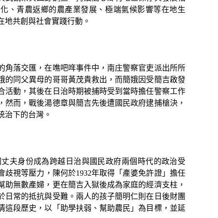
子化、青農返鄉的農產業發展、極端氣候影響等在地生
在地共創與社會實踐行動。
的角落交匯，在噍吧哖事件中，南庄警察官吏派出所所
娥的同父異母的哥哥黃茂貴救出，而簡娥因受簡吉啟發
合活動，其後在日治時期被捕時受到當時擔任警察工作
，然而，戰後湯德章與簡吉先後遭國民政府逮捕槍決，
統治下的台灣。
90）因丈夫身份成為跨越日治與國民政府兩個時代的政治受
歧視等壓力，陳何於1932年取得「產婆免許證」擔任
幫助無數產婦，更在簡吉入獄後成為家庭的經濟支柱，
於日常的抵抗與受難。兩人的孩子簡明仁則在日後財團
清這段歷史，以「助學扶弱、幫助農民」為目標，並延