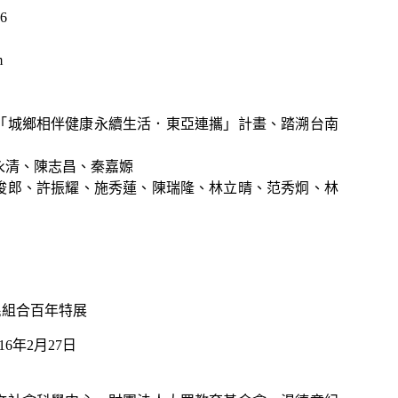
6
m
R「城鄉相伴健康永續生活．東亞連攜」計畫、踏溯台南
永清、陳志昌、秦嘉嫄
鄭俊郎、許振耀、施秀蓮、陳瑞隆、林立晴、范秀炯、林
民組合百年特展
16年2月27日