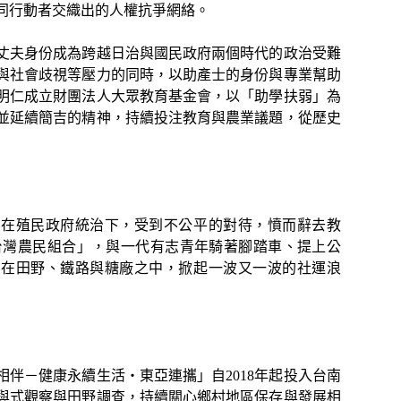
同行動者交織出的人權抗爭網絡。
丈夫身份成為跨越日治與國民政府兩個時代的政治受難
與社會歧視等壓力的同時，以助產士的身份與專業幫助
明仁成立財團法人大眾教育基金會，以「助學扶弱」為
並延續簡吉的精神，持續投注教育與農業議題，從歷史
民在殖民政府統治下，受到不公平的對待，憤而辭去教
「台灣農民組合」，與一代有志青年騎著腳踏車、提上公
，在田野、鐵路與糖廠之中，掀起一波又一波的社運浪
相伴－健康永續生活・東亞連攜」自2018年起投入台南
與式觀察與田野調查，持續關心鄉村地區保存與發展相