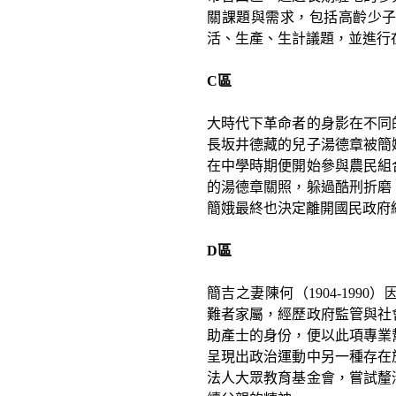
關課題與需求，包括高齡少
活、生產、生計議題，並進行
C區
大時代下革命者的身影在不同
長坂井德藏的兒子湯德章被簡
在中學時期便開始參與農民組
的湯德章關照，躲過酷刑折磨
簡娥最終也決定離開國民政府
D區
簡吉之妻陳何（1904-19
難者家屬，經歷政府監管與社會
助產士的身份，便以此項專業
呈現出政治運動中另一種存在
法人大眾教育基金會，嘗試釐