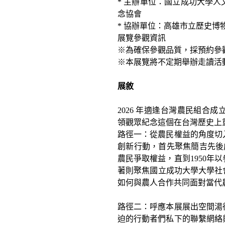
* 主辦單位：國立成功大學
念協會
* 協辦單位：高雄市立歷史博
展覽參觀資訊
※為確保參觀品質，採預約參
※本展覽將不定期舉辦走讀活
展敘
2026 年適逢台灣農民組合
領觀眾紀念這個在台灣歷史上
路徑一：從農民權益的角度切
創新行動，首先聚焦簡吉先後成立
農民爭取權益，直到1950年
著則聚焦國立成功大學大學社會
如何與農人合作共同面對當代
路徑二：呼應本展展出空間湯
迫的行動者們私下的聯繫網絡