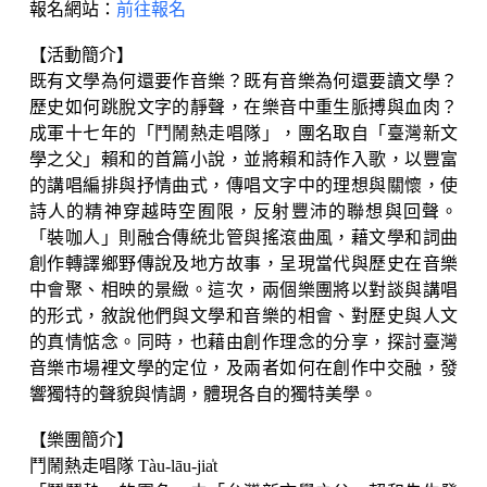
報名網站：
前往報名
【活動簡介】
既有文學為何還要作音樂？既有音樂為何還要讀文學？
歷史如何跳脫文字的靜聲，在樂音中重生脈搏與血肉？
成軍十七年的「鬥鬧熱走唱隊」，團名取自「臺灣新文
學之父」賴和的首篇小說，並將賴和詩作入歌，以豐富
的講唱編排與抒情曲式，傳唱文字中的理想與關懷，使
詩人的精神穿越時空囿限，反射豐沛的聯想與回聲。
「裝咖人」則融合傳統北管與搖滾曲風，藉文學和詞曲
創作轉譯鄉野傳說及地方故事，呈現當代與歷史在音樂
中會聚、相映的景緻。這次，兩個樂團將以對談與講唱
的形式，敘說他們與文學和音樂的相會、對歷史與人文
的真情惦念。同時，也藉由創作理念的分享，探討臺灣
音樂市場裡文學的定位，及兩者如何在創作中交融，發
響獨特的聲貌與情調，體現各自的獨特美學。
【樂團簡介】
鬥鬧熱走唱隊 Tàu-lāu-jia̍t