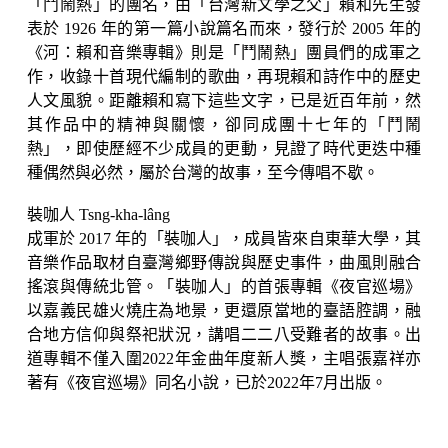
「鬥鬧熱」的團名，由「台灣新文學之父」賴和先生發
表於 1926 年的第一篇小說篇名而來，發行於 2005 年的
《河：賴和音樂專輯》則是「鬥鬧熱」團員們的成軍之
作，收錄十首現代編制的歌曲，再現賴和詩作中的歷史
人文風貌。距離賴和寫下這些文字，已是近百年前，然
其作品中的精神與關懷，卻同成團十七年的「鬥鬧
熱」，即使歷經不少成員的更動，見證了時代更迭中種
種偶然與必然，屬於台灣的故事，至今傳唱不歇。
裝咖人 Tsng-kha-lâng
成軍於 2017 年的「裝咖人」，成員皆來自東華大學，其
音樂作品取材自臺灣鄉野傳說與歷史事件，曲風則融合
搖滾與傳統北管。「裝咖人」的首張專輯《夜官巡場》
以嘉義民雄火燒庄為地景，更還原當地的臺語腔調，融
合地方信仰與祭祀狀況，講唱二二八受難者的故事。出
道專輯不僅入圍2022年金曲年度新人獎，主唱張嘉祥亦
著有《夜官巡場》同名小說，已於2022年7月出版。