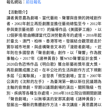
報名網站：
前往報名
【活動簡介】
講者黃思農為劇場、當代藝術、聲響與音樂的跨域創作
者，2002年創立再拒劇團並擔任藝術總監至今。2012年
參與東京藝術節（F/T）的編導作品《美國夢工廠》，以
12個夢境/歌曲轉譯當代亞洲勞動青年的處境。2016年起
於臺北、澳門、柏林、香港等地，發展結合觀眾遊走於
實存城市地景，與虛構聲音文本的「漫遊者劇場」。近
年則在多國發表「聲音劇場」創作，以「聲響」作為敘
事軸心，2017年《諸神黃昏》獲WSD聲響設計金獎，
2020白色恐怖作品《明白歌》獲台新藝術獎年度大獎。
再拒劇團成團之初，在半公社的生活與創作方式下規劃
多屆「公寓聯展」，並發表「微型劇場」宣言。2007年
公演的《沈默的左手》，為臺灣第一齣以新住民議題為
主軸的音樂劇。早期以議題劇場的演出，關照階級、性
別、疾病等各種生存處境，2014年318立院佔領期間創建
「聲音劇場」，以無導演的安那其劇場《諸神黃昏》，
發展出一種新的集體創作方法。本次講座，黃思農將以