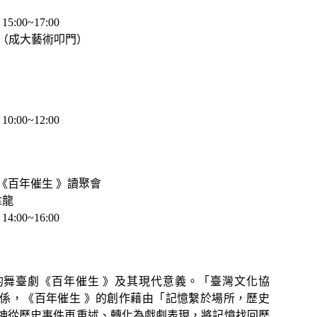
:00~17:00
S1（成大藝術叩門）
:00~12:00
–《百年催生 》讀聚會
韋龍
:00~16:00
的舞臺劇《百年催生 》及其現代意義。「臺灣文化協
係，《百年催生 》的創作藉由「記憶繫於場所，歷史
神從歷史事件再重述、轉化為戲劇表現，將記憶找回歷