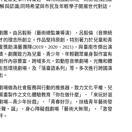
解與認識;同時希望與市民及年輕學子開展世代對話，
劇團。由呂毅新（藝術總監兼導演），呂毅倫（音樂統
才的理念所創立。作品堅持原創，特別著力於兒童和青
年度獎助演藝團隊(2019、2020、2021)，與臺南市傑出演
獎。劇團致力為兒童、青少年、年輕觀眾量身製作富有
創作內容豐富，跨域多元，如動態音樂劇場、光雕和體
生態環境劇場，及「落臺語系列」等。多次進行跨國演
出。
劇場做為社會服務與行動的推進器，致力文化平權、兒
策畫製作之文化體驗教育「你在做什麼」、「來玩好滋
劇場—青少年扮戲」、「青春好莎」，扶植青年藝術發
w Voices 新聲‧誕」，身心障礙戲劇場「藝術大無限」，「激發
評。