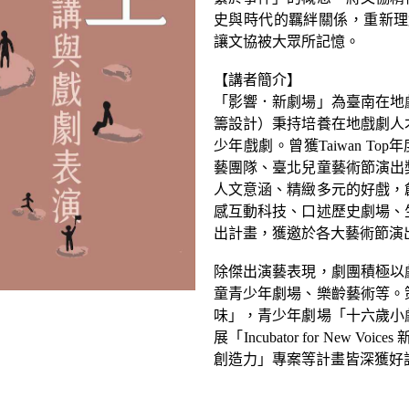
史與時代的羈絆關係，重新理
讓文協被大眾所記憶。
【講者簡介】
「影響．新劇場」為臺南在地
籌設計）秉持培養在地戲劇人
少年戲劇。曾獲Taiwan Top
藝團隊、臺北兒童藝術節演出
人文意涵、精緻多元的好戲，
感互動科技、口述歷史劇場、
出計畫，獲邀於各大藝術節演
除傑出演藝表現，劇團積極以
童青少年劇場、樂齡藝術等。
味」，青少年劇場「十六歲小
展「Incubator for Ne
創造力」專案等計畫皆深獲好