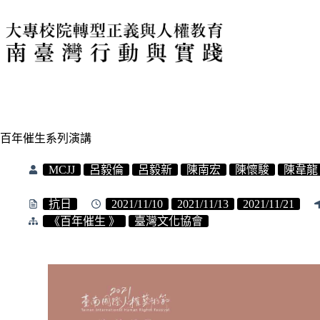
百年催生系列演講
MCJJ
呂毅倫
呂毅新
陳南宏
陳懷駿
陳韋龍
抗日
2021/11/10
2021/11/13
2021/11/21
《百年催生 》
臺灣文化協會