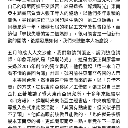
自己的印尼阿姨平安與否，於是透過「燦爛時光」東南
亞主題書店負責人張正等人的協助，以他們多年累積的
關係，尋找到這位已返回印尼生活的「第二位媽媽」。
同樣是這一年，連辦七屆的移民工文學獎暫告段落，而
這個「尋找失聯的第二個媽媽」，很可能會是一個新行
動的開端，後續發展如何，我們來聽聽本人怎麼說。
五月的成大人文沙龍，我們邀請到張正。說到這位講
師，印象深刻的是「燦爛時光」，這是由張正與廖雲章
夫婦於2015年創立的獨立書店，他們發起「帶一本自己
看不懂的書回台灣」計畫，號召前往東南亞各國的人帶
一本書回台灣，然後將這些匯集而來的書，以「只借不
賣」的方式，提供東南亞移民／工借閱。張正說自己是
歪打正著地讀了暨大東南亞研究所，十多年來陸續以
《四方報》、燦爛時光東南亞主題書店、中央廣播電台
等投入各式東南亞活動，「其實有點疲倦，但又似乎回
不了頭」。他認為眼前該做且能做的，「也許就是多讀
幾本東南亞的書，更認識東南亞一點。畢竟在下一章的