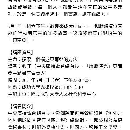
台灣史，東南亞仍是不可或缺的元素。」因為期待無論
故鄉或異鄉，每一個人，都能生活在真正的公平多元
裡，於是一個實踐串起下一個實踐，還在繼續著。
5月1日，週六下午，歡迎來成大C-hub，一起聆聽這位有
趣的行動者帶來的許多故事，認識我們其實很陌生的
「東南亞」。
【講座資訊】
主題：摸索一個描述東南亞的方法
講者：張正（中央廣播電台總台長、「燦爛時光」東南
亞主題書店負責人）
時間：2021年5月1日（六）下午2:00-4:00
地點：成功大學光復校區C-Hub（3F）
主辦單位：國立成功大學人文社會科學中心
【講者簡介】
中央廣播電台總台長。澎湖越南難民營紀錄片《例外之
地》總顧問。曾任《四方報》總編輯、一起夢想公益協
會秘書長；創辦外婆橋計畫、唱四方、移民工文學獎、