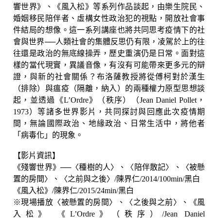
響世界》、《風入松》等系列作品談起，由樂生院民、
婚姻移民陪伴者、虛構女性政治犯的視點，開放社會事
件結局的想像。這一系列講座也將共同思考疫情下的社
會與世界──人類社會的集體反思仍有限，凌駕於上的往
往還是政治的無底線操弄，歷史重演仍是日常。面對這
樣的當代現實，異議音像，有沒有可能帶來更多元的辯
證，與新的社會關係？布洛薩教授將從傅柯對於漢生
（排除）與瘟疫（隔離，納入）的兩種權力原型思想談
起，並透過《L’Ordre》（秩序）（Jean Daniel Pollet，
1973）等諸多世界影片，共同探討與回應此次疫情期
間，無論國際政治、地緣政治、日常生活中，將他者
「病毒化」的現象。
【影片資訊】
《殘響世界》──〈種樹的人〉、〈陪伴散記〉、〈被懸
置的房間〉、〈之前與之後〉/陳界仁/2014/100min/黑白
《風入松》/陳界仁/2015/24min/黑白
※現場播放〈被懸置的房間〉、〈之後與之前〉、《風
入松》 《L’Ordre》（秩序）/Jean Daniel