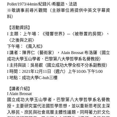
Pollet/1973/44min/紀錄片/希臘語、法語
※敬請事前尋片觀閱（主辦單位將提供中英文字幕資
料）
【活動資訊】
I 主題：上午場：《殘響世界》─〈被懸置的房間〉、
〈之後與之前〉
下午場：《風入松》
I 講者：陳界仁（藝術家），Alain Brossat 布洛薩（國立
成功大學玉山學者．巴黎第八大學哲學系名譽教授）
I 主持與談：吳易叡（國立成功大學全校不分系副教授）
I 時間：2021年12月11日（週六）上午10:00-下午5:00
I 地點：成功大學C-hub三樓
【講者介紹】
I Alain Brossat
國立成功大學玉山學者，巴黎第八大學哲學系名譽教
授。主要研究當代法國哲學思想，並以重新思考民主深
入移民、庶民與社會底層主體性議題，同時著力於文化