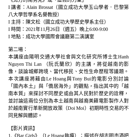
I 講者：Alain Brossat（國立成功大學玉山學者．巴黎第
八大學哲學系名譽教授）
I 主持：陳文松（國立成功大學歷史學系主任）
I 時間：2021年11月26日（週五）晚上6:00-9:00
I 地點：成功大學國際會議廳第二演講室
第二場：
本講座由陽明交通大學社會與文化研究所博士生Hanh
Nguyen Thi Lan （阮氏蘭欣）的主講，將從越南的影
像，談論城鄉跨境、當代移民、女性生命歷程等議題。
本次講座將藉由Le Hoang與Tony Bui的電影分別討論
「國內本土」與「僑居海外」的觀點，指出其中的「越
南本質」來探討不同歷史或由其人民對於歷史的詮釋，
並討論這兩位分別為本土越南與越裔美籍電影製作人對
於越南實行革新開放政策（Doi Moi）初期時性交易的不
同見解與體認。
【影片資訊】
1.《Bar Girls》（Le Hoang執導）：描述在胡志明市酒吧