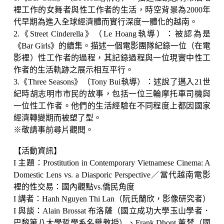
裡工作的女舞者與性工作者的生活，時空背景為2000年
代早期為進入全球經濟體而實行深度一體化的越南。
2.《Street Cinderella》（Le Hoang執導）：被認為是
《Bar Girls》的續集。描述一個電影團隊紀錄一位（在電
影裡）性工作者的過程，其記錄過程與一位現實中性工
作者的生活軌跡之展示相互平行。
3.《Three Seasons》（Tony Bui執導）：述說了邁入21世
紀時胡志明市市民的故事，包括一位三輪摩托車司機與
一位性工作者。他們的生活經驗在不同程度上都因國家
經濟轉變期而被塑了型。
※敬請事前尋片觀閱。
【活動資訊】
I 主題：Prostitution in Contemporary Vietnamese Cinema: A
Domestic Lens vs. a Diasporic Perspective／當代越南電影
裡的性交易：國內觀點vs.僑民角度
I 講者：Hanh Nguyen Thi Lan（阮氏蘭欣，影像研究者）
I 與談：Alain Brossat 布洛薩（國立成功大學玉山學者．
巴黎第八大學哲學系名譽教授）、Frank Dhont 董梵（國