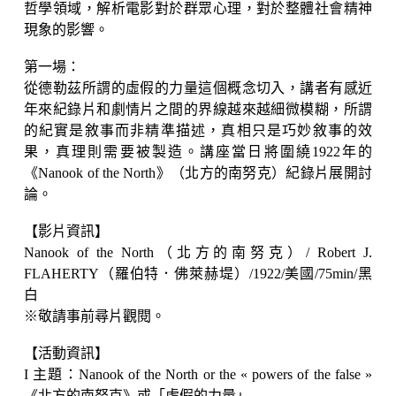
哲學領域，解析電影對於群眾心理，對於整體社會精神
現象的影響。
第一場：
從德勒茲所謂的虛假的力量這個概念切入，講者有感近
年來紀錄片和劇情片之間的界線越來越細微模糊，所謂
的紀實是敘事而非精準描述，真相只是巧妙敘事的效
果，真理則需要被製造。講座當日將圍繞1922年的
《Nanook of the North》（北方的南努克）紀錄片展開討
論。
【影片資訊】
Nanook of the North（北方的南努克）/ Robert J.
FLAHERTY（羅伯特．佛萊赫堤）/1922/美國/75min/黑
白
※敬請事前尋片觀閱。
【活動資訊】
I 主題：Nanook of the North or the « powers of the false »
《北方的南努克》或「虛假的力量」