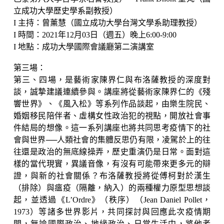
立成功大學歷史學系副教授）
I 主持：曾薰慧（國立成功大學台灣文學系助理教授）
I 時間：2021年12月03日（週五）晚上6:00-9:00
I 地點：成功大學國際會議廳第二演講室
第三場：
第三、四場，是藝術家陳界仁與布洛薩教授的深度對
談，誠摯建議連續參與。講座將從藝術家陳界仁的《殘
響世界》、《風入松》等系列作品談起，由樂生院民、
婚姻移民陪伴者、虛構女性政治犯的視點，開放社會事
件結局的想像。這一系列講座也將共同思考疫情下的社
會與世界──人類社會的集體反思仍有限，凌駕於上的往
往還是政治的無底線操弄，歷史重演仍是日常。面對這
樣的當代現實，異議音像，有沒有可能帶來更多元的辯
證，與新的社會關係？布洛薩教授將從傅柯對於漢生
（排除）與瘟疫（隔離，納入）的兩種權力原型思想談
起，並透過《L’Ordre》（秩序）（Jean Daniel Pollet，
1973）等諸多世界影片，共同探討與回應此次疫情期
間，無論國際政治、地緣政治、日常生活中，將他者