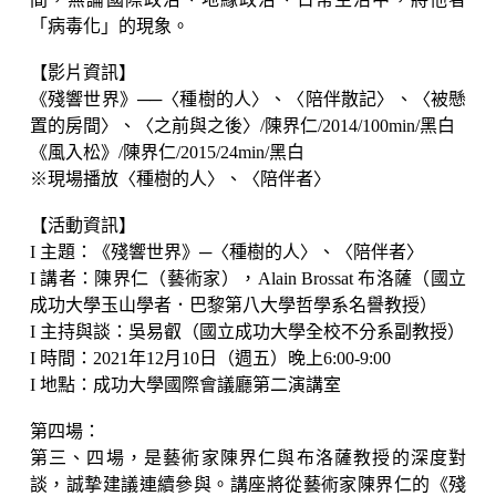
「病毒化」的現象。
【影片資訊】
《殘響世界》──〈種樹的人〉、〈陪伴散記〉、〈被懸
置的房間〉、〈之前與之後〉/陳界仁/2014/100min/黑白
《風入松》/陳界仁/2015/24min/黑白
※現場播放〈種樹的人〉、〈陪伴者〉
【活動資訊】
I 主題：《殘響世界》─〈種樹的人〉、〈陪伴者〉
I 講者：陳界仁（藝術家），Alain Brossat 布洛薩（國立
成功大學玉山學者．巴黎第八大學哲學系名譽教授）
I 主持與談：吳易叡（國立成功大學全校不分系副教授）
I 時間：2021年12月10日（週五）晚上6:00-9:00
I 地點：成功大學國際會議廳第二演講室
第四場：
第三、四場，是藝術家陳界仁與布洛薩教授的深度對
談，誠摯建議連續參與。講座將從藝術家陳界仁的《殘