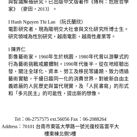
與智識解殖研究。已出版中文版著作《傅柯：危險哲學
家》（麥田，2013）。
I Hanh Nguyen Thi Lan （阮氏蘭欣）
電影研究者，現為陽明交大社會與文化研究所博士生。
研究領域為性別研究，越南電影，越南性產業等。
I 陳界仁
影像藝術家。1960年生於桃園，1980年代曾以游擊式的
行為藝術挑戰戒嚴體制。1990年代後半，從在地經驗出
發，關注全球化、資本、勞工及移民等議題，致力透過
藝術實驗，干擾日趨同一化的消費世界，對被新自由主
義遮蔽的人民歷史與當代現實，及「人民書寫」的形式
和「多元民主」的可能性，提出新的想像。
Tel：06-2757575 ext.56056 Fax：06-2088264
Address：70101 台南市東區大學路一號光復校區雲平大
樓東棟北側5樓