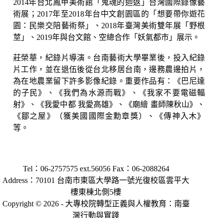
2014年台北鳳甲美術館「鬼魂的迴返」台灣國際錄像藝
術展；2017年至2018年台中文創園區的「想要帶你遊花
園：民樂交陪藝術祭」、2018年臺灣美術雙年展「野根
莖」、2019年與台文館、空總合作「妖氣都市」展示。
莊榮華，紀錄片導演。台南藝術大學畢業後，投入紀錄
片工作，並在退伍後從台北移居台南，邊務農邊拍片，
為在地農業留下許多影像紀錄。重要作品有：《巴尼達
的子民》、《我們為水源而戰》、《我家不要電磁輻
射》、《我愛中都 我愛高雄》、《廟繪 畫師陳秋山》、
《鄒之屋》（獲美國國際金勳章獎）、《傳神入木》
等。
Tel：06-2757575 ext.56056 Fax：06-2088264
Address：70101 台南市東區大學路一號光復校區雲平大
樓東棟北側5樓
Copyright © 2026 - ⼤專校院轉型正義與⼈權教育：南臺
灣⾏動與實踐