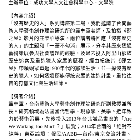
主辦單位：成功大學人文社會科學中心．文學院
【內容介紹】
「沒有歷史的人」系列講座第二場，我們邀請了台南藝
術大學藝術創作理論研究所的龔卓軍老師，及拍攝《鄒
之屋》影片的莊榮華導演。兩位講者將回應「沒有歷史
的人」的主題和「一筆不勾消」展示，分享其歷來透過
藝術策展參與社會議題的經驗，及過去投入阿里山鄒族
歷史追索及重造獵人家屋的歷程，經由紀錄片《鄒之
屋》帶領觀眾重返1930年代的鄒族生活，並一探沒有歷
史的獵人，如何透過鄒族傳統家屋的建造計畫，重拾往
昔的狩獵文化與生活細節。
【講者介紹】
龔卓軍，台南藝術大學藝術創作理論研究所副教授兼所
長。研究領域為法國當代哲學、現象學、美學。近年致
力於藝術策展，先後投入2013年台北誠品畫廊的「Are
We Working Too Much？」展覽；2014年台南的「絕對不
純粹」東亞論壇：報民/AABB—台南/東京交流計畫、