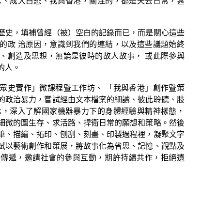
息、成大白恐、我與香港，關注的，都是失去日常，甚
歷史，填補曾經（被）空白的記錄而已，而是關心這些
的政 治原因，意識到我們的連結，以及這些議題始終
、創造及思想，無論是彼時的故人故事， 或此際參與
的人。
眾史實作」微課程暨工作坊、 「我與香港」創作暨策
的政治暴力，嘗試經由文本檔案的細讀、彼此聆聽、肢
化，深入了解國家機器暴力下的身體經驗與精神樣態，
細微的圖生存、求活路、捍衛日常的願想和策略。然後
筆、描繪、拓印、刨刮、刻畫、印製過程裡，凝聚文字
試以藝術創作和策展，將故事化為省思、記憶、觀點及
地傳遞，邀請社會的參與互動，期許持續共作，拒絕遺