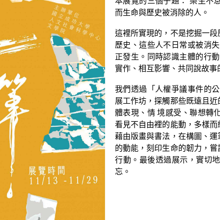
本展覽的三個子題： 樂生不
而生命與歷史被消除的人。
這裡所實現的，不是挖掘一段
歷史、這些人不日常或被消失
正發生。同時認識主體的行動
實作、相互影響、共同說故事
我們透過「人權爭議事件的公
展工作坊，探觸那些既遠且近
體表現、情 境感受、聯想轉
看見不自由裡的能動，多樣而
藉由版畫與書法，在構圖、運
的動能，刻印生命的韌力，嘗
行動。最後透過展示，實切
忘。