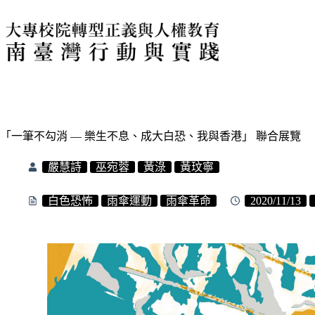
「一筆不勾消 — 樂生不息、成大白恐、我與香港」 聯合展覽
嚴慧詩
巫宛蓉
黃淥
黃玟寧
白色恐怖
雨傘運動
雨傘革命
2020/11/13