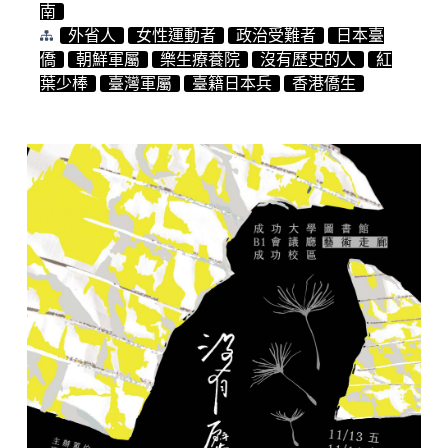
南
外省人
女性運動者
政治受難者
日本臺
僑
朝鮮軍屬
樂生療養院
沒有歷史的人
紅
葉少棒
臺灣軍屬
臺籍日本兵
香港僑生