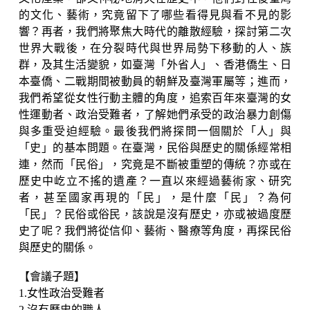
的文化、藝術，究竟留下了哪些看得見與看不見的影
響？再者，我們將聚焦大時代的離散經驗，探討第二次
世界大戰後，在分裂時代與世界局勢下移動的人、族
群，及其生活變貌，如臺灣「外省人」、香港僑生、日
本臺僑、二戰期間被動員的朝鮮及臺灣軍屬等；進而，
我們希望從女性行動主體的角度，追索百年來臺灣的女
性運動者、政治受難者，了解她們承受的政治暴力創傷
與多重受迫經驗。最後我們將探問一個關於「人」與
「史」的基本問題。在臺灣，民俗與歷史的關係經常相
連，然而「民俗」，究竟是不斷被重塑的傳統？亦或在
歷史中屹立不搖的遺產？一直以來經過藝術家、研究
者，甚至國家再現的「民」，是什麼「民」？為何
「民」？民俗或俗民，該說是沒有歷史，亦或被過度歷
史了呢？我們將從信仰、藝術、醫療等角度，再探民俗
與歷史的關係。
【會議子題】
1.女性政治受難者
2.沒有歷史的職人