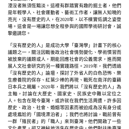
湮沒者無須恆黯淡。這裡有群踏實有趣的掘土者，他們
是年輕學人、社會運動者、藝術工作者，讓無人知曉的
亮光，沒有歷史的人，在2020年，以不樸實低調之姿登
場。這會是一場讓您想全程參與的國際學術研討會，誠
摯邀請您。
「沒有歷史的人」是成功大學「臺灣學」計畫下的核心
議題之一，關注因戰後政治社會情勢變化、學術慣習而
被放棄的議題或人，期能回應社會的公義需求，進而開
展人文社會研究的另一種實踐路徑。2019年，我們透過
「沒有歷史的人」論壇，探討了外省人的白色恐怖、樂
生療養院的保存、紅葉少棒的再現、戰死在南洋的臺籍
日本兵之親屬。2020年，我們將以「沒有歷史的人」為
主軸，討論在大歷史、國家史、民族史中難以定位之
人。包含在現今臺灣，或許就在我們生活周遭，許多因
歷史、政治、社會、婚姻等因素而被迫成為沒有身分或
處境尷尬的「國境漂泊者」；我們也將討論，戰前曾有
一群「殖民者」的「職人」來到臺灣，他們開啟了一些
文化產業，卻又神秘地消失在歷史中，他們對往後臺灣