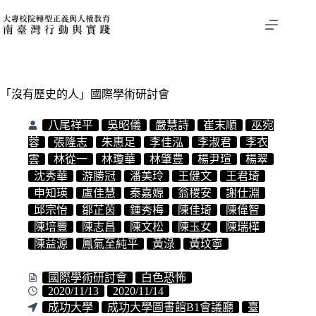
「沒有歷史的人」國際學術研討會
八尾祥平
吳昭儀
嚴慧詩
崔末順
巫宛
蓉
張隆志
朱惠足
李佳泓
李淑君
李衣
雲
林從一
林瓊華
林肇豊
楊尹瑄
楊翠
沈秀華
游勝冠
潘美玲
王健文
王君琦
申知瑛
盧佳慧
秦嘉嫄
翁稷安
謝仕淵
邱宗怡
鄒芷茵
鍾秀梅
陳佳琦
陳偉智
陳培豐
陳志昌
陳文松
陳玉女
陳瑞樺
陳益源
鳳氣至純平
黃淥
黃玟寧
國際學術研討會
白色恐怖
2020/11/13
2020/11/14
成功大學
成功大學圖書館B1會議廳
臺