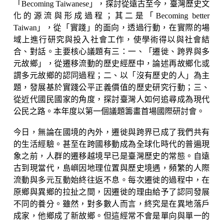
「Becoming Taiwanese」，探討從遠古至今，臺灣歷史文
化的源流與形成過程；其二是「Becoming better
Taiwan」，從「實踐」的面向，透過行動，在實際的場
域上進行研究與投入社會工作，使學術得以與社會結
合、對話。主要核心議題有三：一、「遷徙、跨界與多
元故鄉」，從遷移流動的歷史經歷中，論述再故鄉化或
謂多元故鄉的認同過程；二、以「沒有歷史的人」為主
題，發展基於實踐公平正義價值的歷史研究行動；三、
從近代國民國家的角度，探討臺灣人如何追尋成為現代
公民之路。本年度以第一個議題籌畫首場國際研討會。
今日，無論在國境的內外，遷徙與跨界已成了我們共有
的生活經驗。甚至在跨國移動成為全球化時代的普遍現
象之前，人群的遷移越境早已是臺灣歷史的常態。自遠
古到現當代，島嶼因地理位置與歷史境遇，頻繁的人際
流動與多元互動始終往返不息。每次遷徙的過程中，在
原鄉與異鄉的拉扯之間，因遷徙的理由給予了認同發展
不同的養分。雖然，對多數人而言，終究是在異地落戶
成家，他鄉成了新故鄉。但這經常不會是單向與單一的