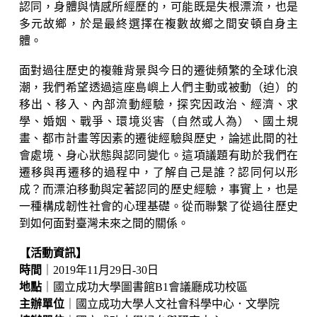
認同，身體與情感所經歷的，可能既是失根漂流，也是
多元故鄉，於是最終選擇在複數故鄉之間安頓自身主
體。
面對過往歷史的複雜背景與今日的遷徙頻繁的全球化浪
潮，我們希望透過這座島嶼上人們主動或被動（迫）的
移出、移入、內部流動經驗，探究因政治、經濟、求
學、婚姻、戰爭、環境災害（自然或人為）、國土規
畫、都市計畫等因素的遷徙經驗與歷史，論述此間的社
會處境、身心狀態與認同變化。這項議題有助於我們在
遷移與再遷移的過程中，了解自己是誰？認同何以形
成？而漂泊移動與定著認同的歷史經驗，事實上，也是
一種構成韌性社會的心理基礎。從而聯繫了從過往歷史
到如何面對臺灣未來之間的關係。
【活動資訊】
時間
｜2019年11月29日-30日
地點
｜國立成功大學圖書館B1會議廳成功校區
主辦單位
｜國立成功大學人文社會科學中心．文學院